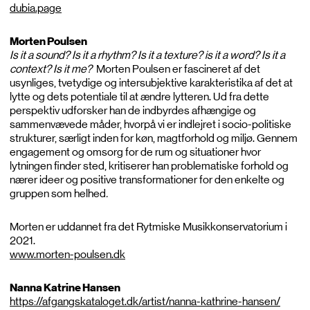
dubia.page
Morten Poulsen
Is it a sound? Is it a rhythm? Is it a texture? is it a word? Is it a
context? Is it me?
Morten Poulsen er fascineret af det
usynliges, tvetydige og intersubjektive karakteristika af det at
lytte og dets potentiale til at ændre lytteren. Ud fra dette
perspektiv udforsker han de indbyrdes afhængige og
sammenvævede måder, hvorpå vi er indlejret i socio-politiske
strukturer, særligt inden for køn, magtforhold og miljø. Gennem
engagement og omsorg for de rum og situationer hvor
lytningen finder sted, kritiserer han problematiske forhold og
nærer ideer og positive transformationer for den enkelte og
gruppen som helhed
.
Morten er uddannet fra det Rytmiske Musikkonservatorium i
2021.
www.morten-poulsen.dk
Nanna Katrine Hansen
https://afgangskataloget.dk/artist/nanna-kathrine-hansen/