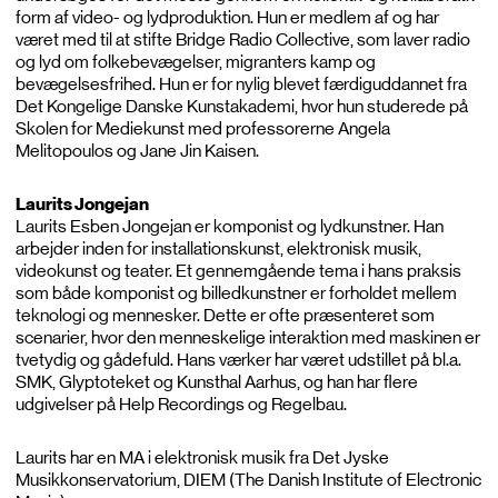
form af video- og lydproduktion. Hun er medlem af og har
været med til at stifte Bridge Radio Collective, som laver radio
og lyd om folkebevægelser, migranters kamp og
bevægelsesfrihed. Hun er for nylig blevet færdiguddannet fra
Det Kongelige Danske Kunstakademi, hvor hun studerede på
Skolen for Mediekunst med professorerne Angela
Melitopoulos og Jane Jin Kaisen.
Laurits Jongejan
Laurits Esben Jongejan er komponist og lydkunstner. Han
arbejder inden for installationskunst, elektronisk musik,
videokunst og teater. Et gennemgående tema i hans praksis
som både komponist og billedkunstner er forholdet mellem
teknologi og mennesker. Dette er ofte præsenteret som
scenarier, hvor den menneskelige interaktion med maskinen er
tvetydig og gådefuld. Hans værker har været udstillet på bl.a.
SMK, Glyptoteket og Kunsthal Aarhus, og han har flere
udgivelser på Help Recordings og Regelbau.
Laurits har en MA i elektronisk musik fra Det Jyske
Musikkonservatorium, DIEM (The Danish Institute of Electronic