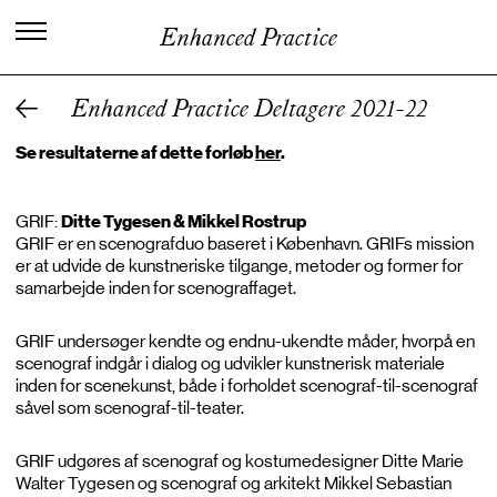
C
e
n
t
e
r
f
o
r
K
u
n
s
t
n
e
r
i
s
k
Enhanced Practice
V
i
d
e
n
o
g
U
d
v
i
k
l
i
n
g
Enhanced Practice Deltagere 2021-22
Se resultaterne af dette forløb
her
.
GRIF:
Ditte Tygesen & Mikkel Rostrup
GRIF er en scenografduo baseret i København. GRIFs mission
er at udvide de kunstneriske tilgange, metoder og former for
samarbejde inden for scenograffaget.
GRIF undersøger kendte og endnu-ukendte måder, hvorpå en
scenograf indgår i dialog og udvikler kunstnerisk materiale
inden for scenekunst, både i forholdet scenograf-til-scenograf
såvel som scenograf-til-teater.
GRIF udgøres af scenograf og kostumedesigner Ditte Marie
Walter Tygesen og scenograf og arkitekt Mikkel Sebastian