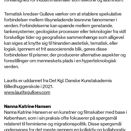
Tematisk kredser Gulløvs værker om at etablere spekulative
forbindelser mellem tilsyneladende løsrevne fænomener i
verden. Forbindelserne kan spænde mellem genstande,
tankesystemer, geologiske processer eller teknologier fra vidt
forskellige tider og geografiske sammenhænge som alligevel
kan siges at knytte sig til hinanden æstetisk, tematisk, eller
logisk. Igennem et frit associerende blik, gøres disse
forbindelser til prismer, der producerer alternative aspekter og
forestillinger om menneskets plads i en hyperteknologisk
verden.
Laurits er uddannet fra Det Kgl. Danske Kunstakademis
Billedhuggerskole i 2021.
www.lauritsgulloev.com
Nanna Katrine Hansen
Nanna Katrine Hansen er en kunstner og filmskaber med base i
København, som i sin praksis ofte fokuserer på spørgsmål
relateret til feminisme og migrationspolitik. Disse spørgsmål
undersøges for det meste gennem en kollektiv og kollaborativ