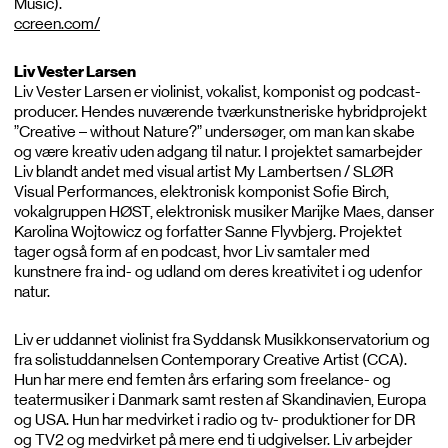
Music).
ccreen.com/
Liv Vester Larsen
Liv Vester Larsen er violinist, vokalist, komponist og podcast-
producer. Hendes nuværende tværkunstneriske hybridprojekt
”Creative – without Nature?” undersøger, om man kan skabe
og være kreativ uden adgang til natur. I projektet samarbejder
Liv blandt andet med visual artist My Lambertsen / SLØR
Visual Performances, elektronisk komponist Sofie Birch,
vokalgruppen HØST, elektronisk musiker Marijke Maes, danser
Karolina Wojtowicz og forfatter Sanne Flyvbjerg. Projektet
tager også form af en podcast, hvor Liv samtaler med
kunstnere fra ind- og udland om deres kreativitet i og udenfor
natur.
Liv er uddannet violinist fra Syddansk Musikkonservatorium og
fra solistuddannelsen Contemporary Creative Artist (CCA).
Hun har mere end femten års erfaring som freelance- og
teatermusiker i Danmark samt resten af Skandinavien, Europa
og USA. Hun har medvirket i radio og tv- produktioner for DR
og TV2 og medvirket på mere end ti udgivelser. Liv arbejder