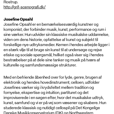
Rostrup.
http://grif-scenografi.dk/
Josefine Opsahl
Josefine Opsahl er en bemærkelsesværdig kunstner og
komponist, der forbinder musik, kunst, performance og rum i
sine værker. Hun udvider sin klassiske musikalske uddannelse,
viden om dens historie, opfattelse af kunst og subjekt til
forskellige nye udtryksmedier. Kernen i hendes arbejde ligger i
en stærk vilje til at bruge sin kunst til at undersøge og rejse
etiske og sociale spørgsmål, hvilket også viser sig i hendes
bestræbelser på at dele sine tanker og musik på tværs af
kulturelle og samfundsmæssige strukturer.
Med en befriende åbenhed over for lyde, genre, brugen af ​​
elektronik og hendes hovedinstrument, celloen, udfolder
Josefines værker sig i krydsfeltet mellem tradition og
fornyelse, ekspertise og intuition, partituret og det
improviserede i en søgen efter, hvor det musikalske udtryk,
kunst, samfund og vi er på vej som væsener og skabere. Hun
studerede klassisk og nutidigt cellospil på Det Kongelige
Danske Musikkonservatorium (DK) og Northwestern