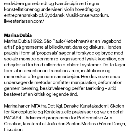
endvidere genrebredt og tværdisciplinært i egne
konstellationer og underviser i violin hovedfag og
entreprenørskab på Syddansk Musikkonservatorium.
livvesterlarsen.com/
Marina Dubia
Marina Dubia (1992, São Paulo/Købehnavn) er en ‘vagabond
artist’ på grænserne af billedkunst, dans og diskurs. Hendes
praksis i form af ’proposals’ søger at forskyde og bryde med
sociale mønstre gennem re-organisered fysisk kognition, der
arbejder ud fra brud i allerede etableret systemer. Dette tager
form af interventioner i transitions-rum, institutioner og
mennesker ofte gennem samarbejder. Hendes nuværende
undersøgende metoder omfatter manipulation, deformation
gennem berøring, beskrivelser og perifer tænkning – altid
bestøvet af en kritisk og legende ånd.
Marina har en MFA fra Det Kgl. Danske Kunstakademi, Skolen
for Konceptuelle og Kontekstuelle praksisser og var en del af
PACAP4 – Advanced programme for Performative Arts
Creation, kurateret af João dos Santos Martins i Fórum Dança,
Lissabon.