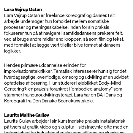
Lara Vejrup Ostan
Lara Vejrup Ostan er freelance koreograf og danser. I sit
arbejde undersøger hun forholdet mellem somatiske
processer og meningsskabelse. Inden for sin praksis
fokuserer hun på at navigere i samtidsdansens prekære felt,
ved at bruge andre midler end kroppen, så som film og tekst,
med formålet at lægge vært til eller blive formet af dansens
logikker.
Hendes primære uddannelse er inden for
improvisationsteknikker. Tematisk interesserer hun sig for det
hverdagsagtige, overflødige, omsorg og udvikling af en udvidet
opfattelse af berøring. Hun studerer i øjeblikket Body-Mind
Centering®, en praksis forankret i “embodied anatomy” som
stammer fra neuroudviklingsterapi. Lara har en BA i Dans og
Koreografi fra Den Danske Scenekunstskole.
Laurits Malthe Gulløv
Laurits Gulløv arbejder i sin kunstneriske praksis installatorisk
på tværs af grafik, video og skulptur – sidstnævnte ofte med en
forkærlighed for industrimaterialer som silikone og aluminium.