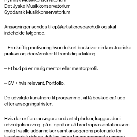
Det Jyske Musikkonservatorium
Syddansk Musikkonservatorium
Ansøgninger sendes til
ep@artisticresearch.dk
og skal
indeholde følgende:
– En skriftlig motivering hvor du kort beskriver din kunstneriske
praksis og ideer/ønsker til fremtidig udvikling.
– Et bud på en mulig mentor eller mentorprofil.
– CV + hvis relevant, Portfolio.
De udvalgte kunstnere til programmet vil få besked ca.1 uge
efter ansøgningsfristen.
Hvis der er flere ansøgere end antal pladser, lægges der i
udvælgelsen vægt på at opnå en så bred repræsentation som
mulig fra alle uddannelser samt ansøgerens potentiale for
kunstnerisk videreudvikling inden for programmets rammer.