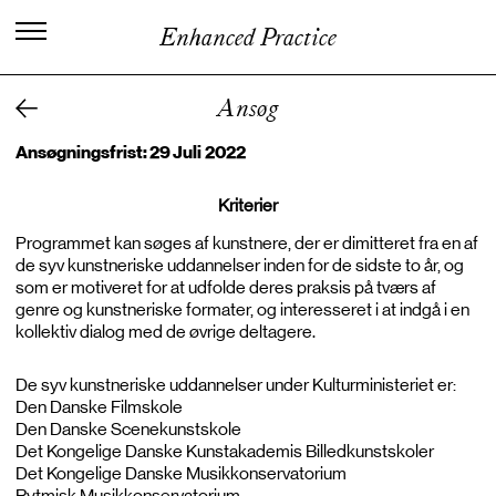
C
e
n
t
e
r
f
o
r
K
u
n
s
t
n
e
r
i
s
k
Enhanced Practice
V
i
d
e
n
o
g
U
d
v
i
k
l
i
n
g
Ansøg
Ansøgningsfrist: 29 Juli
2022
Kriterier
Programmet kan søges af kunstnere, der er dimitteret fra en af
de syv kunstneriske uddannelser inden for de sidste to år, og
som er motiveret for at udfolde deres praksis på tværs af
genre og kunstneriske formater, og interesseret i at indgå i en
kollektiv dialog med de øvrige deltagere.
De syv kunstneriske uddannelser under Kulturministeriet er:
Den Danske Filmskole
Den Danske Scenekunstskole
Det Kongelige Danske Kunstakademis Billedkunstskoler
Det Kongelige Danske Musikkonservatorium
Rytmisk Musikkonservatorium