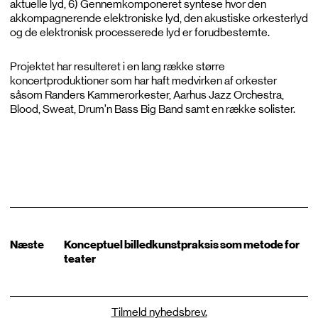
aktuelle lyd, 6) Gennemkomponeret syntese hvor den
akkompagnerende elektroniske lyd, den akustiske orkesterlyd
og de elektronisk processerede lyd er forudbestemte.
Projektet har resulteret i en lang række større
koncertproduktioner som har haft medvirken af orkester
såsom Randers Kammerorkester, Aarhus Jazz Orchestra,
Blood, Sweat, Drum’n Bass Big Band samt en række solister.
Næste
Konceptuel billedkunstpraksis som metode for
teater
Tilmeld nyhedsbrev.