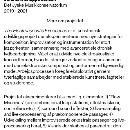
Det Jyske Musikkonservatorium
2019 - 2021
Mere om projektet
The Electroacoustic Experience
er et kunstnerisk
udviklingsprojekt der eksperimenterer med nye strategier for
komposition, improvisation og instrumentation for stort
jazzorkester i sammenhæng med avanceret elektronisk
lydbearbejdning. Målet er at udvikle nye elektroakustiske
koncertformer, hvor det store jazzorkester bringes sammen
med den elektroniske komponist og performer i et ligeværdigt
møde. Arbejdsprocessen foregår eksplorativt gennem
tværfaglige samarbejder med etablerede kunstnere, fagfæller
og studerende.
Projektet eksperimenterer bl. a. med flg. elementer: 1) “Flow
Machines” (en kombination af loop-stations, effektmaskiner,
controllere etc.), 2) surround sound effekter, 3) live-sampling
and live-processering af prækomponerede passager, 4)
Udveksling mellem improviserede orkestrale passager og live-
processering heraf, 5) Visuals der skabes af parametre i den