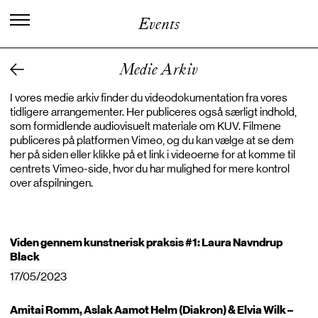
C
e
n
t
e
r
f
o
r
K
u
n
s
t
n
e
r
i
s
k
Events
V
i
d
e
n
o
g
U
d
v
i
k
l
i
n
g
Medie Arkiv
I vores medie arkiv finder du videodokumentation fra vores
tidligere arrangementer. Her publiceres også særligt indhold,
som formidlende audiovisuelt materiale om KUV. Filmene
publiceres på platformen Vimeo, og du kan vælge at se dem
her på siden eller klikke på et link i videoerne for at komme til
centrets Vimeo-side, hvor du har mulighed for mere kontrol
over afspilningen.
Viden gennem kunstnerisk praksis #1: Laura Navndrup
Black
17/05/2023
Amitai Romm, Aslak Aamot Helm (Diakron) & Elvia Wilk –