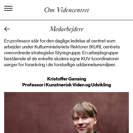
C
e
n
t
e
r
f
o
r
K
u
n
s
t
n
e
r
i
s
k
Om Videncentret
V
i
d
e
n
o
g
U
d
v
i
k
l
i
n
g
Medarbejdere
En professor står for den daglige ledelse af centret som
arbejder under Kulturministeriets Rektorer (KUR), centrets
overordnede strategiske Styregruppe. En arbejdsgruppe
bestående af de enkelte skolers egne KUV-koordinatorer
sørger for forankring i de forskellige uddannelsesmiljøer.
Kristoffer Gansing
Professor i Kunstnerisk Viden og Udvikling