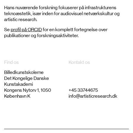
Hans nuværende forskning fokuserer på infrastrukturens
teknoæstetik, især inden for audiovisuel netværkskultur og
artistic research.
Se
profil på ORCID
for en komplett fortegnelse over
publikationer og forskningsaktiviteter.
Find os
Kontakt os
Billedkunstskolerne
Det Kongelige Danske
Kunstakademi
Kongens Nytorv 1, 1050
+45 33744675
København K
info@artisticresearch.dk