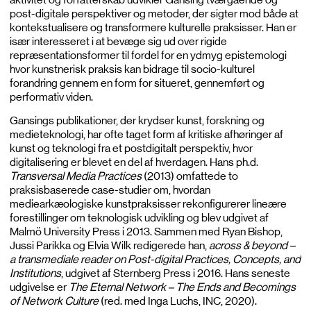
post-digitale perspektiver og metoder, der sigter mod både at
kontekstualisere og transformere kulturelle praksisser. Han er
især interesseret i at bevæge sig ud over rigide
repræsentationsformer til fordel for en ydmyg epistemologi
hvor kunstnerisk praksis kan bidrage til socio-kulturel
forandring gennem en form for situeret, gennemført og
performativ viden.
Gansings publikationer, der krydser kunst, forskning og
medieteknologi, har ofte taget form af kritiske afhøringer af
kunst og teknologi fra et postdigitalt perspektiv, hvor
digitalisering er blevet en del af hverdagen. Hans ph.d.
Transversal Media Practices
(2013) omfattede to
praksisbaserede case-studier om, hvordan
mediearkæologiske kunstpraksisser rekonfigurerer lineære
forestillinger om teknologisk udvikling og blev udgivet af
Malmö University Press i 2013. Sammen med Ryan Bishop,
Jussi Parikka og Elvia Wilk redigerede han,
across & beyond –
a transmediale reader on Post-digital Practices, Concepts, and
Institutions
, udgivet af Sternberg Press i 2016. Hans seneste
udgivelse er
The Eternal Network – The Ends and Becomings
of Network Culture
(red. med Inga Luchs, INC, 2020).