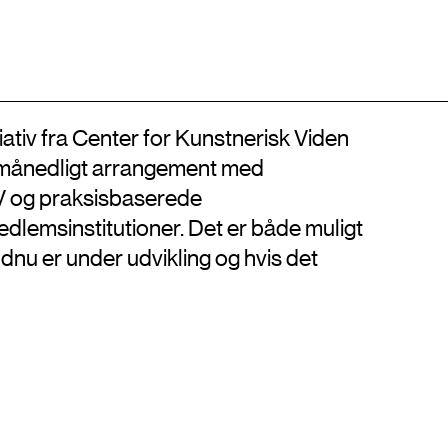
Adresse
Kontakt
EN
Billedkunstskolerne
Det Kongelige Danske Kunstakademi
+45 33744675
Kongens Nytorv 1, 1050 København K
info@artisticresearch.dk
tiativ fra Center for Kunstnerisk Viden
t månedligt arrangement med
V og praksisbaserede
dlemsinstitutioner. Det er både muligt
ndnu er under udvikling og hvis det