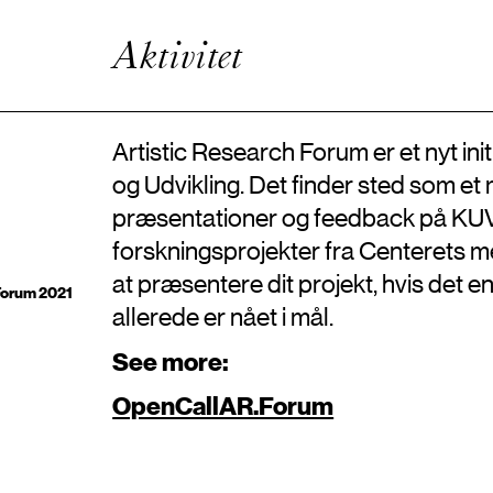
Kunstnerisk Udviklingsvirksomhed
Enhanced Practice
Aktivitet
Events
Netværk
Om Videncentret
Artistic Research Forum er et nyt ini
og Udvikling. Det finder sted som e
præsentationer og feedback på KU
forskningsprojekter fra Centerets me
at præsentere dit projekt, hvis det e
 Forum 2021
allerede er nået i mål.
See more:
OpenCallAR.Forum