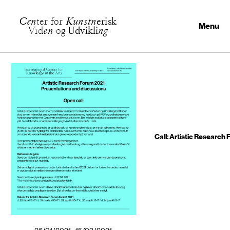
C
e
n
t
e
r
f
o
r
K
u
n
s
t
n
e
r
i
s
k
Menu
V
i
d
e
n
o
g
U
d
v
i
k
l
i
n
g
Call: Artistic Research