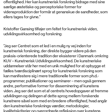
offentlighed. Her kan kunstnerisk forskning bidrage med sine
særlige æstetiske og perceptoriske former for
vidensproduktion der formår at genanskue de sandheder, som
ellers tages for givne.”
Kristoffer Gansing tilføjer om feltet for kunstnerisk viden,
udviklingsvirksomhed og forskning:
”Jeg ser Centret som et led i en mulig ny vej inden for
kunstnerisk forskning, der direkte bygger videre på den
praksis-orienterede tradition der eksisterer i Danmark omkring
KUV – Kunstnerisk Udviklingsvirksomhed. De kunstneriske
uddannelser står her med en unik mulighed for at opbygge et
fælles tværdisciplinært sprog for kunstnerisk forskning som
kan manifestere sig i mere traditionelle former som ph.d.-
programmer, publikationer og seminarer – men også gennem
andre, performative former for disseminering af kunstens
viden. Jeg ser det som et af centrets hovedopgaver at fremme
udviklingen og delingen af dette sprog mellem forskende
kunstnere såvel som med en bredere offentlighed, hvad angår
den kunstneriske forsknings værdier, metodologier,
kvalitetskriterier og overordnede refleksion over kunstens