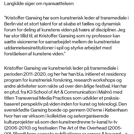
Langkilde siger om nyansættelsen:
”Kristoffer Gansing har som kunstnerisk leder af transmediale i
Berlin vist et stort talent for at skabe et fælles og dynamisk
forum for deling af kunstens viden på tværs af discipliner. Jeg
har stor tillid til, at Kristoffer Gansing som ny professor kan
sætte visionerne for samarbejdet mellem de kunstneriske
uddannelsesinstitutioner i spil og styrke arbejdet med
forståelsen af kunstens viden.”
Kristoffer Gansing var kunstnerisk leder på transmediale i
perioden 2011-2020, og her har han bl.a. initieret et residency
program for kunstnerisk forskning, research workshops og
andre aktiviteter som rakte ud over den årlige festival. Han har
en ph.d. fra K3 School of Art & Communication i Malmö med
titlen Transversal Media Practices som udvikler et praksis-
baseret perspektiv på viden inden for kunst og teknologi. Den
svenskfødte Gansing boede op gennem 00’erne i København
hvor han var virksom i kollektive og selvorganiserede
kulturprojekter så som den kunstnerdrevne tv-kanal tv-tv
(2006-2010) og festivalen The Art of the Overhead (2005-
09). Blandt hans seneste publikationer er across & beyond – a