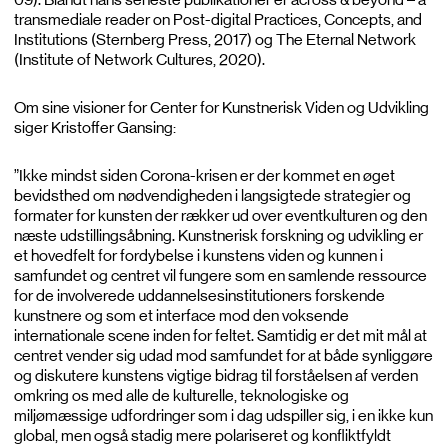
transmediale reader on Post-digital Practices, Concepts, and
Institutions (Sternberg Press, 2017) og The Eternal Network
(Institute of Network Cultures, 2020).
Om sine visioner for Center for Kunstnerisk Viden og Udvikling
siger Kristoffer Gansing:
”Ikke mindst siden Corona-krisen er der kommet en øget
bevidsthed om nødvendigheden i langsigtede strategier og
formater for kunsten der rækker ud over eventkulturen og den
næste udstillingsåbning. Kunstnerisk forskning og udvikling er
et hovedfelt for fordybelse i kunstens viden og kunnen i
samfundet og centret vil fungere som en samlende ressource
for de involverede uddannelsesinstitutioners forskende
kunstnere og som et interface mod den voksende
internationale scene inden for feltet. Samtidig er det mit mål at
centret vender sig udad mod samfundet for at både synliggøre
og diskutere kunstens vigtige bidrag til forståelsen af verden
omkring os med alle de kulturelle, teknologiske og
miljømæssige udfordringer som i dag udspiller sig, i en ikke kun
global, men også stadig mere polariseret og konfliktfyldt