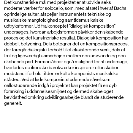
Det kunstneriske mål med projektet er at udvikle seks
moderne værker for solocello, som, med afsæt i hver af Bachs
oprindelige suiter, afspejler instrumentets tekniske og
musikalske mangfoldighed og samtidsmusikalske
udtryksformer. Ud fra konceptet ”dialogisk komposition”
undersøges, hvordan arbejdsformen påvirker den skabende
proces og det kunstneriske resultat. Dialogisk komposition har
dobbelt betydning. Dels betegner det en kompositionsproces,
der foregår dialogisk i forhold til et eksisterende værk, dels et
tæt og ligeværdigt samarbejde mellem den udøvende og den
skabende part. Formen åbner også mulighed for at undersøge,
hvorledes de ikoniske barokværker inspirerer eller skaber
modstand i forhold til den enkelte komponists musikalske
ståsted. Ved at lade komponiststuderende såvel som
cellostuderende indgå i projektet kan projektet få en dyb
forankring i uddannelsesmiljøet og dermed skabe øget
bevidsthed omkring udviklingsarbejde blandt de studerende
generelt.