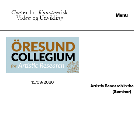
C
e
n
t
e
r
f
o
r
K
u
n
s
t
n
e
r
i
s
k
Menu
V
i
d
e
n
o
g
U
d
v
i
k
l
i
n
g
15/09/2020
Artistic Research in the
(Seminar)