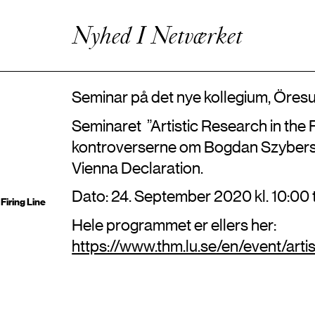
Kunstnerisk Udviklingsvirksomhed
Enhanced Practice
Nyhed I Netværket
Events
Netværk
Om Videncentret
Seminar på det nye kollegium, Öresu
Seminaret ”Artistic Research in the F
kontroverserne om Bogdan Szybers
Vienna Declaration.
Dato:
24. September 2020 kl.
10:00
 Firing Line
Hele programmet er ellers her:
https://www.thm.lu.se/en/event/artis