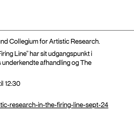
Adresse
Kontakt
EN
Billedkunstskolerne
Det Kongelige Danske Kunstakademi
+45 33744675
Kongens Nytorv 1, 1050 København K
info@artisticresearch.dk
nd Collegium for Artistic Research.
iring Line” har sit udgangspunkt i
 underkendte afhandling og The
til
12:30
tic-research-in-the-firing-line-sept-24